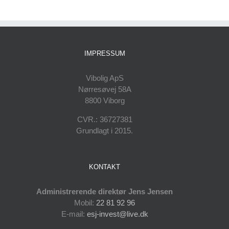
IMPRESSUM
Vibolig ApS
Nørresøvej 58A
8800 Viborg
CVR.: 36727381
Grundlagt i 2015.
KONTAKT
Administrerende direktør Jens Jensen
Mobil:
22 81 92 96
E-mail:
esj-invest@live.dk